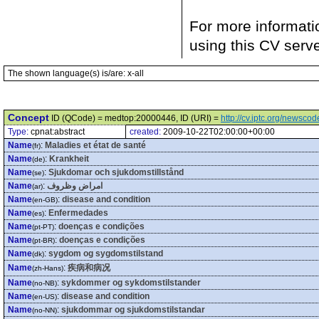
For more informati
using this CV serv
The shown language(s) is/are: x-all
Concept
ID (QCode) = medtop:20000446, ID (URI) =
http://cv.iptc.org/newsc
Type:
cpnat:abstract
created:
2009-10-22T02:00:00+00:00
Name
:
Maladies et état de santé
(fr)
Name
:
Krankheit
(de)
Name
:
Sjukdomar och sjukdomstillstånd
(se)
Name
:
امراض وظروف
(ar)
Name
:
disease and condition
(en-GB)
Name
:
Enfermedades
(es)
Name
:
doenças e condições
(pt-PT)
Name
:
doenças e condições
(pt-BR)
Name
:
sygdom og sygdomstilstand
(dk)
Name
:
疾病和病况
(zh-Hans)
Name
:
sykdommer og sykdomstilstander
(no-NB)
Name
:
disease and condition
(en-US)
Name
:
sjukdommar og sjukdomstilstandar
(no-NN)