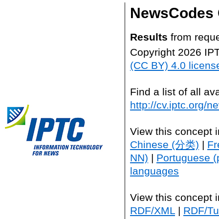
NewsCodes 
Results
from reque
Copyright 2026 IP
(CC BY) 4.0 licens
Find a list of all 
http://cv.iptc.org/
View this concept 
Chinese (分类)
|
Fr
NN)
|
Portuguese (
languages
View this concept 
RDF/XML
|
RDF/Tur