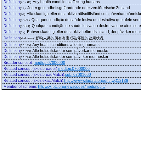
Definition
:
Any health conditions affecting humans
(en-GB)
Definition
:
Jeder gesundheitsgefährdende oder zerstörerische Zustand
(de)
Definition
:
Alla skadliga eller destruktiva hälsotillstånd som påverkar människo
(se)
Definition
:
Qualquer condição de saúde lesiva ou destrutiva que afete ser
(pt-PT)
Definition
:
Qualquer condição de saúde lesiva ou destrutiva que afete se
(pt-BR)
Definition
:
Enhver skadelig eller destruktiv helbredstilstand, der påvirker men
(dk)
Definition
:
影响人类的所有有害或破坏性的健康状况
(zh-Hans)
Definition
:
Any health conditions affecting humans
(en-US)
Definition
:
Alle helsetilstandar som påverkar menneske.
(no-NN)
Definition
:
Alle helsetilstander som påvirker mennesker
(no-NB)
Broader concept
:
medtop:07000000
Related concept (skos:broader)
:
medtop:07000000
Related concept (skos:broadMatch)
:
subj:07001000
Related concept (skos:exactMatch)
:
http://www.wikidata.org/entity/Q12136
Member of scheme
:
http://cv.iptc.org/newscodes/mediatopic/