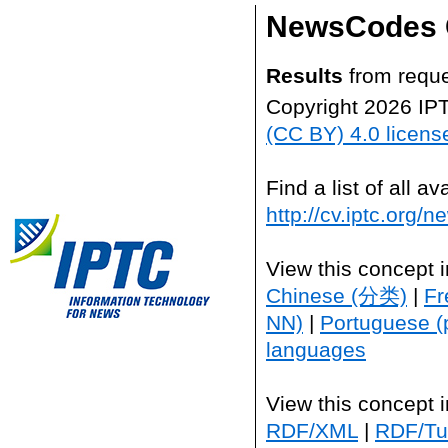
NewsCodes 
Results
from reque
Copyright 2026 IP
(CC BY) 4.0 licens
Find a list of all 
http://cv.iptc.org/
View this concept 
Chinese (分类)
|
Fr
NN)
|
Portuguese (
languages
View this concept 
RDF/XML
|
RDF/Tur