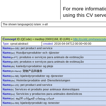
For more informati
using this CV serv
The shown language(s) is/are: x-all
Concept
ID (QCode) = medtop:20001168, ID (URI) =
http://cv.iptc.org/newsc
Type:
cpnat:abstract
created:
2016-04-04T12:00:00+00:00
Name
:
pet product and service
(en-GB)
Name
:
Husdjursprodukter och -tjänster
(se)
Name
:
produtos e serviços para animais de estimação
(pt-PT)
Name
:
produtos e serviços para animais de estimação
(pt-BR)
Name
:
kæledyrsprodukter og pleje
(dk)
Name
:
宠物产品和服务
(zh-Hans)
Name
:
kjæledyrprodukter og -tjenester
(no-NB)
Name
:
Heimtierprodukte und- Dienstleistungen
(de)
Name
:
pet product and service
(en-US)
Name
:
Services et produits pour animaux domestiques
(fr)
Name
:
Servicios y productos para animales domésticos
(es)
Name
:
خدمات ومنتجات للحيوانات الاليفة
(ar)
Name
:
kjæledyrprodukt og -tenester
(no-NN)