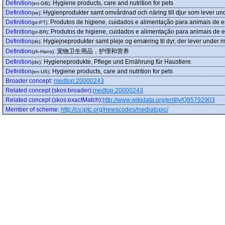
Definition
:
Hygiene products, care and nutrition for pets
(en-GB)
Definition
:
Hygienprodukter samt omvårdnad och näring till djur som lever un
(se)
Definition
:
Produtos de higiene, cuidados e alimentação para animais de e
(pt-PT)
Definition
:
Produtos de higiene, cuidados e alimentação para animais de 
(pt-BR)
Definition
:
Hygiejneprodukter samt pleje og ernæring til dyr, der lever under m
(dk)
Definition
:
宠物卫生用品，护理和营养
(zh-Hans)
Definition
:
Hygieneprodukte, Pflege und Ernährung für Haustiere.
(de)
Definition
:
Hygiene products, care and nutrition for pets
(en-US)
Broader concept
:
medtop:20000243
Related concept (skos:broader)
:
medtop:20000243
Related concept (skos:exactMatch)
:
http://www.wikidata.org/entity/Q85792903
Member of scheme
:
http://cv.iptc.org/newscodes/mediatopic/