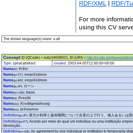
RDF/XML
|
RDF/Tur
For more informati
using this CV serv
The shown language(s) is/are: x-all
Concept
ID (QCode) = subj:04008021, ID (URI) =
http://cv.iptc.org/newscode
Type:
cpnat:abstract
created:
2003-04-05T12:00:00+00:00
Name
:
Prêts
(fr)
Name
:
empréstimos
(pt-PT)
Name
:
empréstimos
(pt-BR)
Name
:
ローン
(ja-JP)
Name
:
loans
(en-GB)
Name
:
Prestiti
(it)
Name
:
Kreditgewährung
(de)
Name
:
préstamos
(es)
Definition
:
双方が利率と返却期間について合意の上で行う、個人あるいは団
(ja-JP)
Definition
:
Acordo por meio do qual um indivíduo ou uma instituição empre
(pt-PT)
devolução.
Definition
:
An agreement by one individual or institution to temporarily dis
(en-GB)