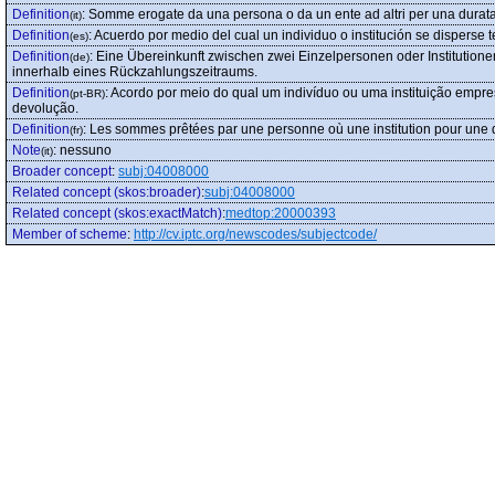
Definition
:
Somme erogate da una persona o da un ente ad altri per una durata l
(it)
Definition
:
Acuerdo por medio del cual un individuo o institución se disperse
(es)
Definition
:
Eine Übereinkunft zwischen zwei Einzelpersonen oder Institutione
(de)
innerhalb eines Rückzahlungszeitraums.
Definition
:
Acordo por meio do qual um indivíduo ou uma instituição empre
(pt-BR)
devolução.
Definition
:
Les sommes prêtées par une personne où une institution pour une d
(fr)
Note
:
nessuno
(it)
Broader concept
:
subj:04008000
Related concept (skos:broader)
:
subj:04008000
Related concept (skos:exactMatch)
:
medtop:20000393
Member of scheme
:
http://cv.iptc.org/newscodes/subjectcode/