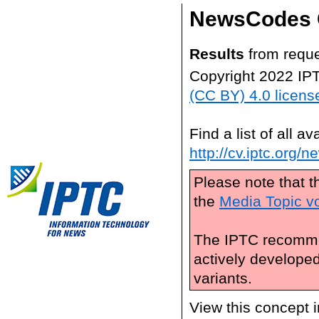
NewsCodes 
Results
from reque
Copyright 2022 IP
(CC BY) 4.0 licens
Find a list of all 
http://cv.iptc.org/
Please note that t
the
Media Topic v
The IPTC recomme
actively develope
variants.
View this concept 